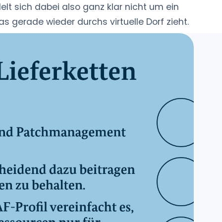
lt sich dabei also ganz klar nicht um ein
 gerade wieder durchs virtuelle Dorf zieht.