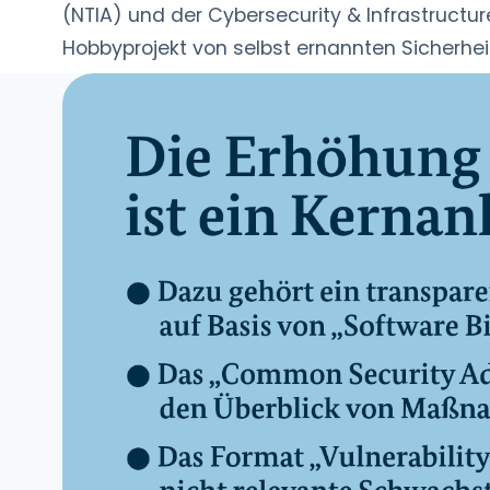
(NTIA) und der Cybersecurity & Infrastructu
Hobbyprojekt von selbst ernannten Sicherhei