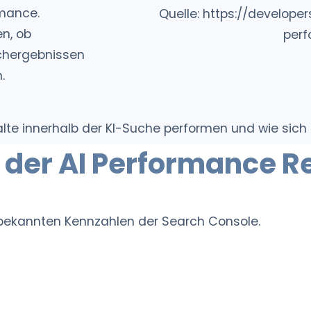
rmance.
Quelle: https://develop
n, ob
perf
uchergebnissen
.
alte innerhalb der KI-Suche performen und wie sich d
 der AI Performance R
 bekannten Kennzahlen der Search Console.