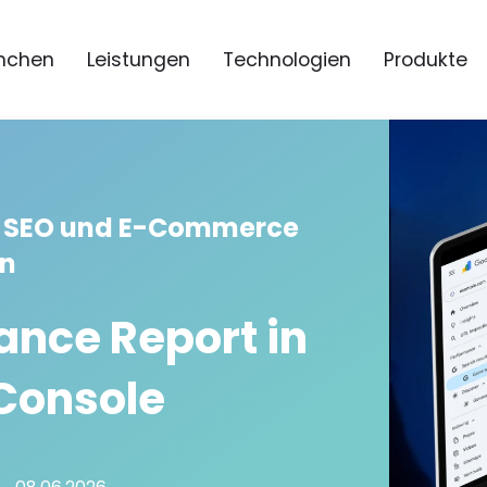
nchen
Leistungen
Technologien
Produkte
ür SEO und E-Commerce
en
ance Report in
Console