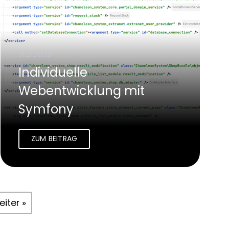
21.01.2022
Individuelle
Webentwicklung mit
Symfony
ZUM BEITRAG
iter »