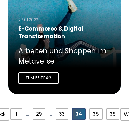
27.01.2022
E-Commerce & Digital
Transformation
Arbeiten und Shoppen im
Metaverse
ZUM BEITRAG
1
...
29
...
33
34
35
36
ück
We