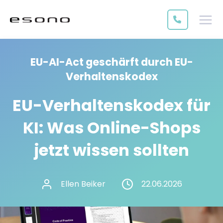
EU-AI-Act geschärft durch EU-
Verhaltenskodex
EU-Verhaltenskodex für
KI: Was Online-Shops
jetzt wissen sollten
Ellen Beiker
22.06.2026